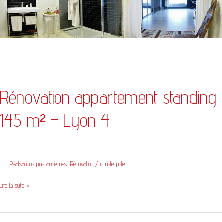
–
Lyon
4
Rénovation appartement standing
145 m² – Lyon 4
Réalisations plus anciennes
,
Rénovation
/
christel pollet
Lire la suite »
Loft