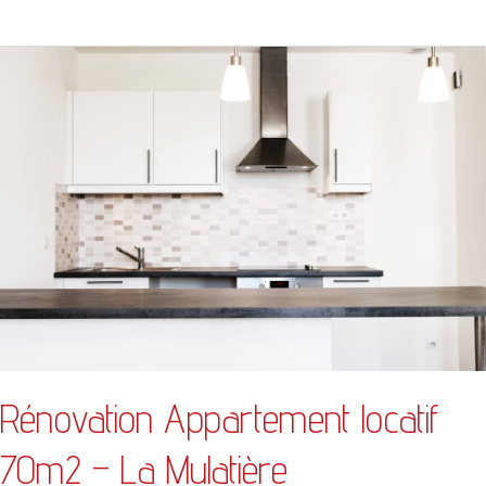
Rénovation
Appartement
locatif
70m2
–
La
Mulatière
Rénovation Appartement locatif
70m2 – La Mulatière