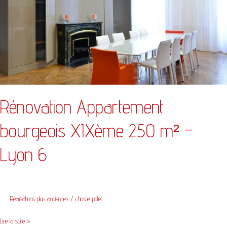
m²
–
Lyon
6
Rénovation Appartement
bourgeois XIXème 250 m² –
Lyon 6
Réalisations plus anciennes
/
christel pollet
Lire la suite »