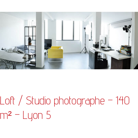
/
Studio
photographe
–
140
m²
–
Lyon
5
Loft / Studio photographe – 140
m² – Lyon 5